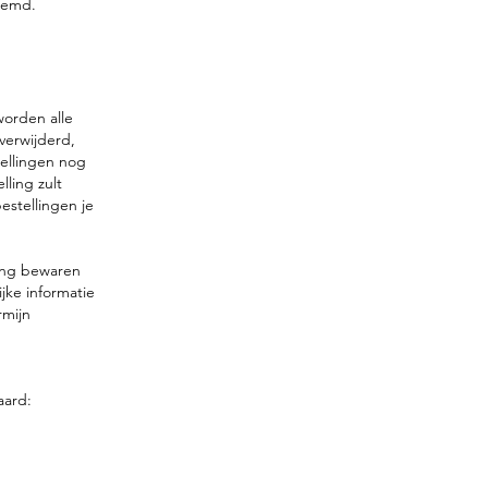
oemd.
worden alle
verwijderd,
ellingen nog
lling zult
estellingen je
ing bewaren
ijke informatie
rmijn
aard: