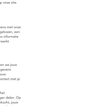
p onze site.
evens met onze
 gekozen, een
w informatie
rwerkt
len we jouw
egevens
jouw
ontact met je
 het
rger delen. Op
ekocht, jouw