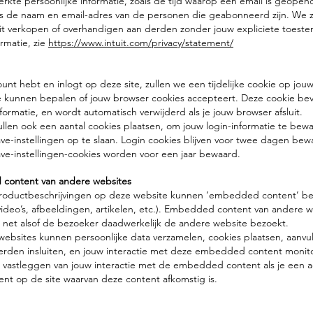
rkte persoonlijke informatie, zoals de tijd waarop een email is geopend
als de naam en email-adres van de personen die geabonneerd zijn. We 
oit verkopen of overhandigen aan derden zonder jouw expliciete toest
rmatie, zie
https://www.intuit.com/privacy/statement/
ount hebt en inlogt op deze site, zullen we een tijdelijke cookie op jo
e kunnen bepalen of jouw browser cookies accepteert. Deze cookie be
nformatie, en wordt automatisch verwijderd als je jouw browser afsluit.
 zullen ook een aantal cookies plaatsen, om jouw login-informatie te bew
-instellingen op te slaan. Login cookies blijven voor twee dagen bew
e-instellingen-cookies worden voor een jaar bewaard.
content van andere websites
productbeschrijvingen op deze website kunnen ’embedded content’ be
video’s, afbeeldingen, artikelen, etc.). Embedded content van andere w
 net alsof de bezoeker daadwerkelijk de andere website bezoekt.
ebsites kunnen persoonlijke data verzamelen, cookies plaatsen, aanvu
derden insluiten, en jouw interactie met deze embedded content monit
 vastleggen van jouw interactie met de embedded content als je een 
nt op de site waarvan deze content afkomstig is.