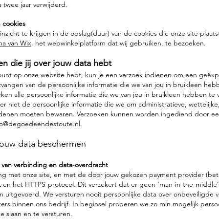
 twee jaar verwijderd.
 cookies
nzicht te krijgen in de opslag(duur) van de cookies die onze site plaats
na van Wix
, het webwinkelplatform dat wij gebruiken, te bezoeken.
en die jij over jouw data hebt
count op onze website hebt, kun je een verzoek indienen om een geëx
vangen van de persoonlijke informatie die we van jou in bruikleen heb
ken alle persoonlijke informatie die we van jou in bruikleen hebben te 
er niet de persoonlijke informatie die we om administratieve, wettelijke,
edenen moeten bewaren. Verzoeken kunnen worden ingediend door een
fo@degoedeendestoute.nl
.
jouw data beschermen
g van verbinding en data-overdracht
ng met onze site, en met de door jouw gekozen payment provider (be
 en het HTTPS-protocol. Dit verzekert dat er geen ‘man-in-the-middle’
 uitgevoerd. We versturen nooit persoonlijke data over onbeveiligde 
rs binnen ons bedrijf. In beginsel proberen we zo min mogelijk persoo
te slaan en te versturen.