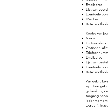
Emailadres
Lijst van best
Eventuele opm
IP-adres
Betaalmethod
Kopies van jou
Naam
Factuuradres,
Optioneel afl
Telefoonnumm
Emailadres
Lijst van best
Eventuele opm
Betaalmethod
Van gebruikers
zij in hun geb
gebruikers, en
toegang hebbe
ieder moment i
worden). Inact