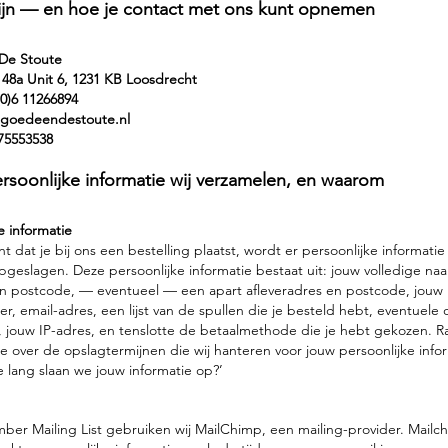
zijn — en hoe je contact met ons kunt opnemen
De Stoute
48a Unit 6, 1231 KB Loosdrecht
(0)6 11266894
goedeendestoute.nl
75553538
rsoonlijke informatie wij verzamelen, en waarom
e informatie
dat je bij ons een bestelling plaatst, wordt er persoonlijke informatie
pgeslagen. Deze persoonlijke informatie bestaat uit: jouw volledige na
en postcode, — eventueel — een apart afleveradres en postcode, jouw
, email-adres, een lijst van de spullen die je besteld hebt, eventuel
), jouw IP-adres, en tenslotte de betaalmethode die je hebt gekozen. 
e over de opslagtermijnen die wij hanteren voor jouw persoonlijke info
e lang slaan we jouw informatie op?’
ber Mailing List gebruiken wij MailChimp, een mailing-provider. Mail