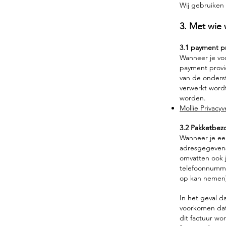
Wij gebruiken 
3. Met wie
3.1 payment p
Wanneer je vo
payment provi
van de onderst
verwerkt wordt
worden.
Mollie Privacyv
3.2 Pakketbez
Wanneer je ee
adresgegevens
omvatten ook j
telefoonnumme
op kan nemen)
In het geval da
voorkomen dat
dit factuur w