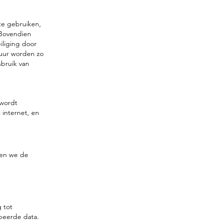
te gebruiken,
Bovendien
iliging door
tuur worden zo
sbruik van
 wordt
internet, en
llen we de
g tot
peerde data.