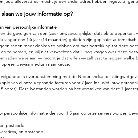
 en jouw afleveradres (mocht je een ander adres hebben ingevuld) gen
 slaan we jouw informatie op?
n van persoonlijke informatie
 en de gevolgen van een (zeer onwaarschijnlijke) datalek te beperken, 
ie langer dan 1,5 jaar (18 maanden) geleden zijn geplaatst automatisch 
geen reden meer denken te hebben om met betrekking tot deze best
 op te nemen, en wij niet verwachten dat jij nog vragen over deze beste
 raden we je aan — mocht je dat willen — zelf vast te leggen welke b
t op een bewaarmedium naar keuze.
t volgende: in overeenstemming met de Nederlandse belastingwetgev
 kopie van al onze uitgaande facturen voor 7 jaar, inclusief jouw persoonl
IP-adres). Deze bestanden worden na het verstrijken van deze 7-jaar-te
w persoonlijke informatie die voor 1,5 jaar op onze servers worden bew
 en postcode
everadres, en postcode
er