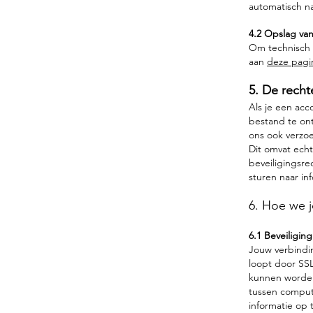
automatisch na
4.2 Opslag van
Om technisch i
aan
deze pagi
5. De recht
Als je een ac
bestand te ont
ons ook verzoe
Dit omvat echt
beveiligingsr
sturen naar
in
6. Hoe we 
6.1 Beveiligin
Jouw verbindi
loopt door SSL
kunnen worden
tussen compute
informatie op 