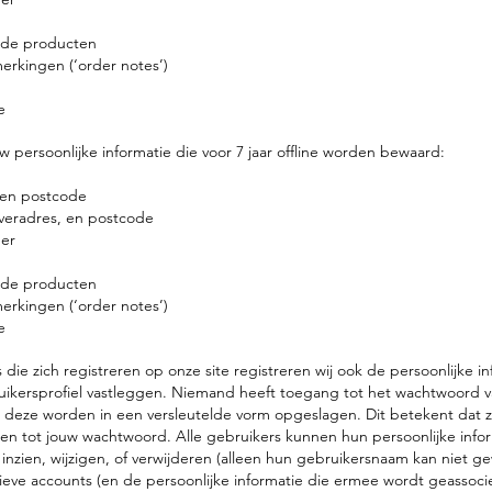
elde producten
erkingen (‘order notes’)
e
w persoonlijke informatie die voor 7 jaar offline worden bewaard:
 en postcode
everadres, en postcode
er
elde producten
erkingen (‘order notes’)
e
 die zich registreren op onze site registreren wij ook de persoonlijke in
ruikersprofiel vastleggen. Niemand heeft toegang tot het wachtwoord 
 deze worden in een versleutelde vorm opgeslagen. Dit betekent dat ze
n tot jouw wachtwoord. Alle gebruikers kunnen hun persoonlijke info
nzien, wijzigen, of verwijderen (alleen hun gebruikersnaam kan niet ge
ieve accounts (en de persoonlijke informatie die ermee wordt geassoc