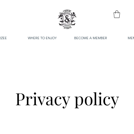
RZEE
WHERE TO ENJOY
BECOME A MEMBER
ME
Privacy policy