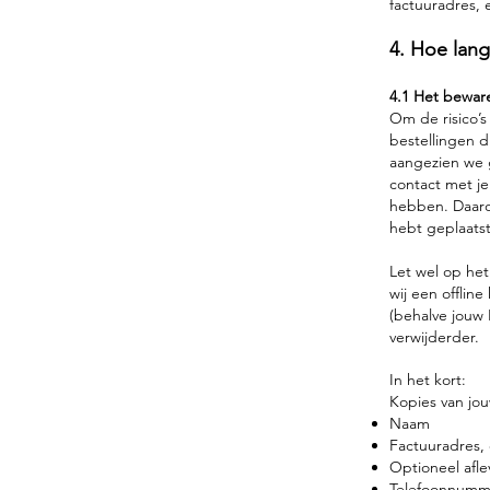
factuuradres,
4. Hoe lang
4.1 Het beware
Om de risico’s
bestellingen d
aangezien we 
contact met je
hebben. Daarom
hebt geplaats
Let wel op he
wij een offline
(behalve jouw 
verwijderder.
In het kort:
Kopies van jou
Naam
Factuuradres,
Optioneel afl
Telefoonnumm