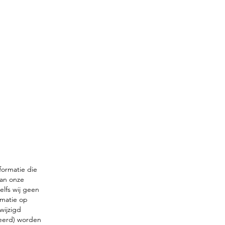
formatie die
van onze
lfs wij geen
rmatie op
wijzigd
ieerd) worden