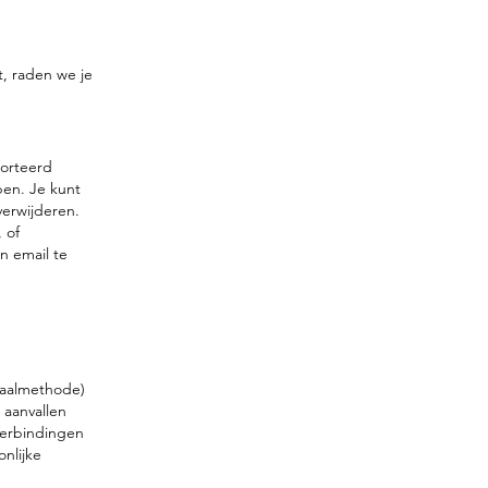
t, raden we je
porteerd
ben. Je kunt
verwijderen.
 of
 email te
taalmethode)
 aanvallen
verbindingen
nlijke