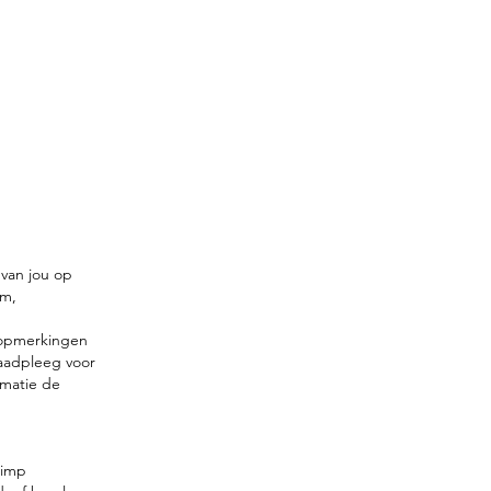
 van jou op
am,
e opmerkingen
Raadpleeg voor
rmatie de
chimp