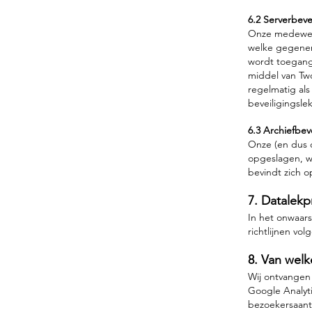
6.2 Serverbeve
Onze medewerk
welke gegener
wordt toegang 
middel van Two
regelmatig als
beveiligingsle
6.3 Archiefbev
Onze (en dus o
opgeslagen, w
bevindt zich o
7. Datalek
In het onwaars
richtlijnen vo
8. Van wel
Wij ontvangen
Google Analyti
bezoekersaant