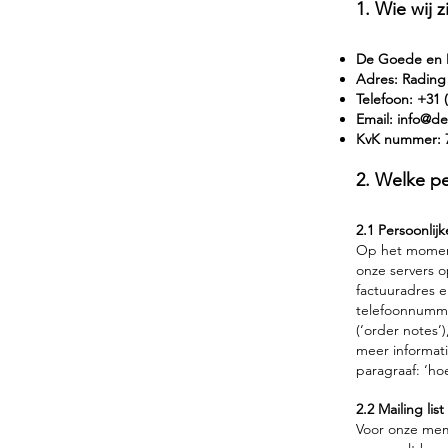
1. Wie wij 
De Goede en 
Adres: Rading 
Telefoon: +31 
Email:
info@de
KvK nummer: 
2. Welke pe
2.1 Persoonlijk
Op het moment 
onze servers o
factuuradres 
telefoonnummer
(‘order notes’
meer informati
paragraaf: ‘ho
2.2 Mailing list
Voor onze mem