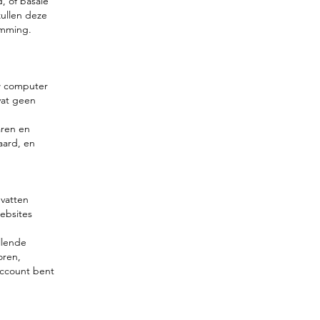
, of basale
zullen deze
emming.
uw computer
vat geen
aren en
aard, en
vatten
ebsites
llende
oren,
account bent