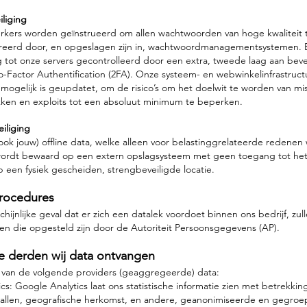
iliging
ers worden geïnstrueerd om allen wachtwoorden van hoge kwaliteit 
eerd door, en opgeslagen zijn in, wachtwoordmanagementsystemen. 
tot onze servers gecontrolleerd door een extra, tweede laag aan beve
-Factor Authentification (2FA). Onze systeem- en webwinkelinfrastruc
 mogelijk is geupdatet, om de risico’s om het doelwit te worden van mi
kken en exploits tot een absoluut minimum te beperken.
eiliging
ok jouw) offline data, welke alleen voor belastinggrelateerde redenen
ordt bewaard op een extern opslagsysteem met geen toegang tot het 
p een fysiek gescheiden, strengbeveiligde locatie.
procedures
chijnlijke geval dat er zich een datalek voordoet binnen ons bedrijf, zu
lgen die opgesteld zijn door de Autoriteit Persoonsgegevens (AP).
ke derden wij data ontvangen
 van de volgende providers (geaggregeerde) data:
cs: Google Analytics laat ons statistische informatie zien met betrekkin
allen, geografische herkomst, en andere, geanonimiseerde en gegroe