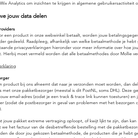
Wix Analytics om inzichten te krijgen in algemene gebruikersactiviteit o
 we jouw data delen
roviders
or een product in onze webwinkel betaalt, worden jouw betalingsgeg
der gedeeld. Raadpleeg, afhankelijk van welke betaalmethode je hebt
aande privacyverklaringen hieronder voor meer informatie over hoe jou
. Hierbij moet vermeld worden dat alle betaalmethodes door Mollie ve
erklaring
orger
n product bij ons afneemt dat naar je verzonden moet worden, dan de
 met onze pakketbezorger (meestal is dit PostNL, soms DHL). Deze g
ouw email-adres (zodat je een track & trace link kunnen toesturen) en 
r (zodat de postbezorger in geval van problemen met het bezorgen c
.
t jouw pakket extreme vertraging oploopt, of kwijt lijkt te zijn, dan kan
 we het factuur van de desbetreffende bestelling met de pakketbezo
orden de door jou gekozen betaalmethode, de producten die je hebt g